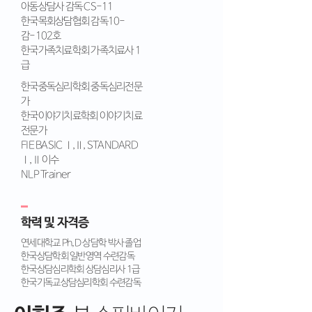
아동상담사 감독 CS-11
한국목회상담협회 감독10-
감-102호
한국가족치료학회 가족치료사 1
급
한국중독심리학회 중독심리전문
가
한국이야기치료학회 이야기치료
전문가
FIE BASIC Ⅰ,Ⅱ, STANDARD
Ⅰ,Ⅱ 이수
NLP Trainer
학력 및 자격증
연세대학교 Ph,D 상담학 박사 졸업
한국상담학회 일반영역 수련감독
한국상담심리학회 상담심리사 1급
한국기독교상담심리학회 수련감독